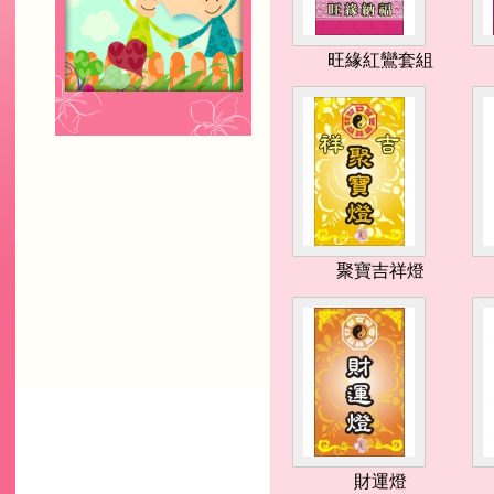
旺緣紅鸞套組
聚寶吉祥燈
財運燈