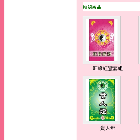
旺緣紅鸞套組
貴人燈