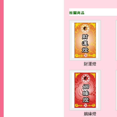
財運燈
姻緣燈