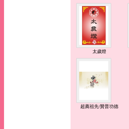
太歲燈
超薦祖先/贊普功德