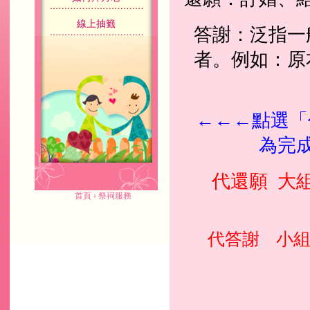
線上抽籤
答謝：泛指一
者。例如：原
←←←
點選「
為完
代還願 大
首頁
›
祭祠服務
代答謝 小組