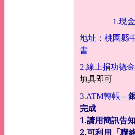
現
1.
地址：桃園縣
書
2.線上捐功德
填具即可
轉帳
3.ATM
---
完成
1.請用簡訊告
2.可利用「聯