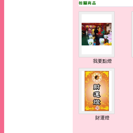
我要點燈
財運燈